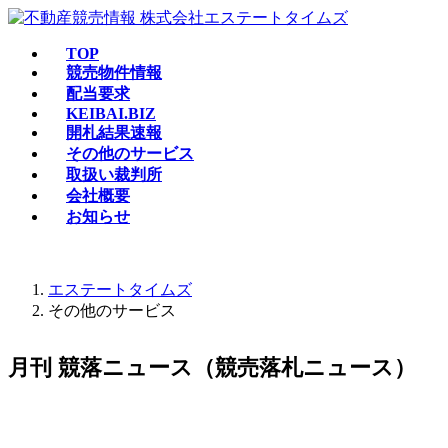
コ
ナ
ン
ビ
TOP
テ
ゲ
競売物件情報
ン
ー
配当要求
ツ
シ
KEIBAI.BIZ
へ
ョ
開札結果速報
ス
ン
その他のサービス
キ
に
取扱い裁判所
ッ
移
会社概要
プ
動
お知らせ
エステートタイムズ
その他のサービス
月刊 競落ニュース（競売落札ニュース）