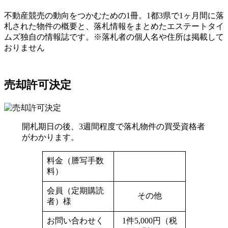
不動産競売の動向をつかむための1冊。1都3県で1ヶ月間に落
札された物件の概要と、落札情報をまとめたエステートタイ
ムズ独自の情報誌です。※落札者の個人名や住所は掲載して
おりません
売却許可決定
開札期日の後、3週間程度で落札物件の買受資格者
がわかります。
料金（謄写手数
料）
会員（定期購読
その他
者）様
お問い合わせく
1件5,000円（税